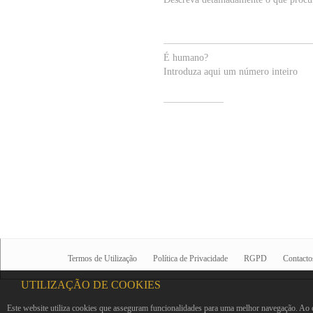
É humano?
Introduza aqui um número inteiro
Termos de Utilização
Política de Privacidade
RGPD
Contacto
UTILIZAÇÃO DE COOKIES
Este website utiliza cookies que asseguram funcionalidades para uma melhor navegação. Ao c