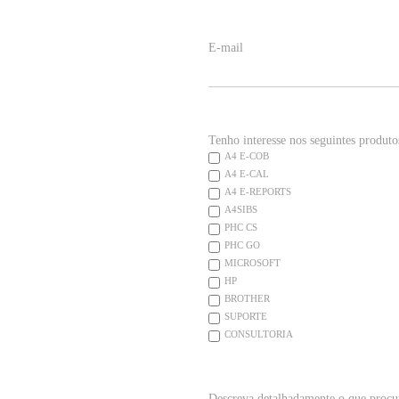
E-mail
Tenho interesse nos seguintes produto
A4 E-COB
A4 E-CAL
A4 E-REPORTS
A4SIBS
PHC CS
PHC GO
MICROSOFT
HP
BROTHER
SUPORTE
CONSULTORIA
Descreva detalhadamente o que procu