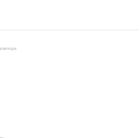
s/serviços
ra: