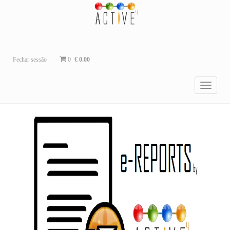
Fechar sessão
0
€ 0.00
Menu